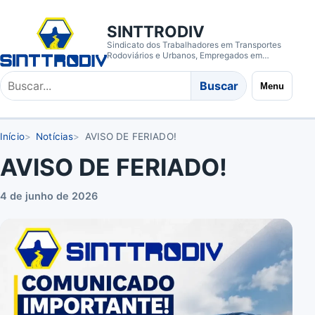
SINTTRODIV
Sindicato dos Trabalhadores em Transportes
Rodoviários e Urbanos, Empregados em
Empresas de Transporte de Cargas e Coletivos
de Passageiros de Divinópolis/MG
Buscar
Buscar
Menu
no
site
Início
Notícias
AVISO DE FERIADO!
AVISO DE FERIADO!
4 de junho de 2026