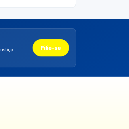
Filie-se
justiça