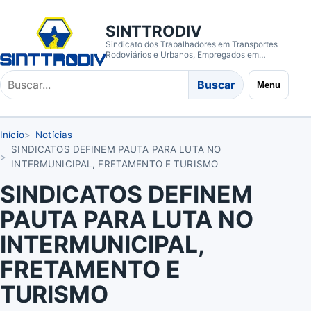
SINTTRODIV
Sindicato dos Trabalhadores em Transportes
Rodoviários e Urbanos, Empregados em
Empresas de Transporte de Cargas e Coletivos
de Passageiros de Divinópolis/MG
Buscar
Buscar
Menu
no
site
Início
Notícias
SINDICATOS DEFINEM PAUTA PARA LUTA NO
INTERMUNICIPAL, FRETAMENTO E TURISMO
SINDICATOS DEFINEM
PAUTA PARA LUTA NO
INTERMUNICIPAL,
FRETAMENTO E
TURISMO